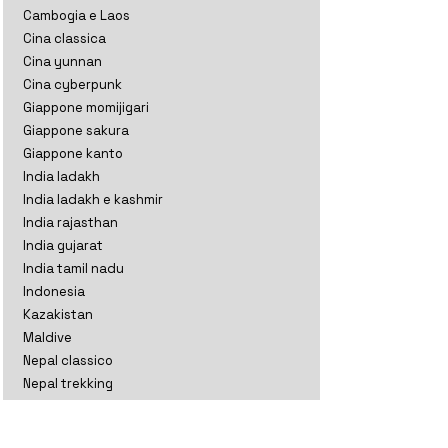
Cambogia e Laos
Cina classica
Cina yunnan
Cina cyberpunk
Giappone momijigari
Giappone sakura
Giappone kanto
India ladakh
India ladakh e kashmir
India rajasthan
India gujarat
India tamil nadu
Indonesia
Kazakistan
Maldive
Nepal classico
Nepal trekking
Nuova Zelanda aoteratoa
Nuova Zelanda classico