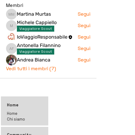
Membri
Segui
Martina Murtas
Martina Murtas
Michele Cappiello
Segui
Michele Cappiello
Viaggiatore Scout
Segui
IoViaggioResponsabile
Antonella Filannino
Segui
Antonella Filannino
Viaggiatore Scout
Segui
Andrea Bianca
Vedi tutti i membri (7)
Home
Home
Chi siamo
Community