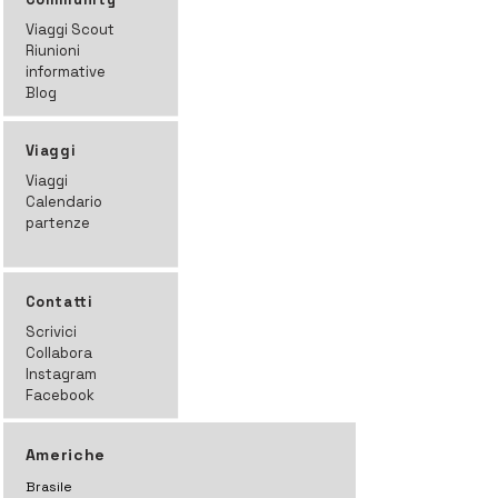
Viaggi Scout
Riunioni
informative
Blog
Viaggi
Viaggi
Calendario
partenze
Contatti
Scrivici
Collabora
Instagram
Facebook
Americhe
Brasile