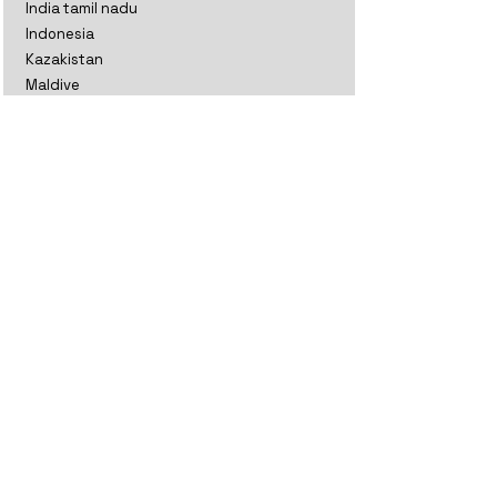
India tamil nadu
Indonesia
Kazakistan
Maldive
Nepal classico
Nepal trekking
Nuova Zelanda aoteratoa
Nuova Zelanda classico
Oman
Sri Lanka perla
Sri lanka thè
Thailandia
Uzbekistan
Vietnam classico
Vietnam comunitario
Vietnam rurale
Europa
Azzorre