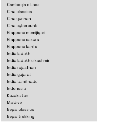
Cambogia e Laos
Cina classica
Cina yunnan
Cina cyberpunk
Giappone momijigari
Giappone sakura
Giappone kanto
India ladakh
India ladakh e kashmir
India rajasthan
India gujarat
India tamil nadu
Indonesia
Kazakistan
Maldive
Nepal classico
Nepal trekking
Nuova Zelanda aoteratoa
Nuova Zelanda classico