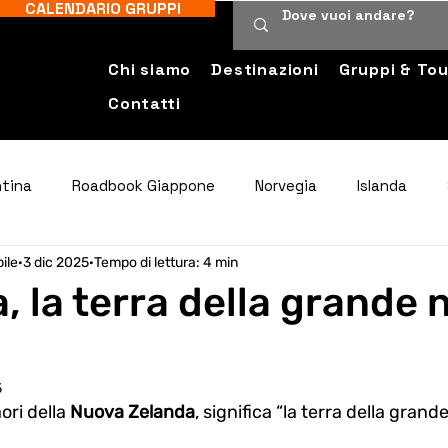
CALENDARIO GRUPPI
Chi siamo
Destinazioni
Gruppi & Tou
Contatti
ntina
Roadbook Giappone
Norvegia
Islanda
ile
3 dic 2025
Tempo di lettura: 4 min
ica
Nuova Zelanda
, la terra della grande 
5
ri della 
Nuova Zelanda
, significa “la terra della grand