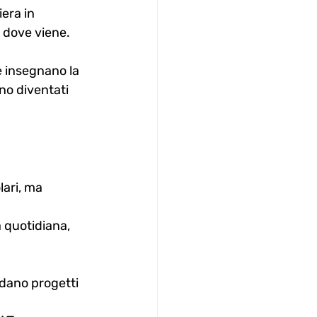
era in 
a dove viene.
e insegnano la 
ono diventati 
ari, ma 
a quotidiana, 
idano progetti 