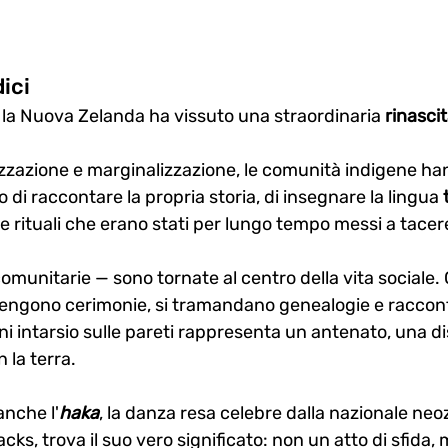
dici
, la Nuova Zelanda ha vissuto una straordinaria 
rinascit
izzazione e marginalizzazione, le comunità indigene ha
to di raccontare la propria storia, di insegnare la lingua 
e rituali che erano stati per lungo tempo messi a tacer
comunitarie — sono tornate al centro della vita sociale. Q
 tengono cerimonie, si tramandano genealogie e raccont
gni intarsio sulle pareti rappresenta un antenato, una 
 la terra.
anche l'
haka
, la danza resa celebre dalla nazionale neo
lacks, trova il suo vero significato: non un atto di sfida, 