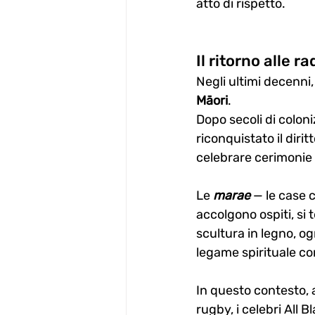
atto di rispetto.
Il ritorno alle ra
Negli ultimi decenni
Māori
.
Dopo secoli di colon
riconquistato il dirit
celebrare cerimonie 
Le 
marae
 — le case 
accolgono ospiti, si
scultura in legno, o
legame spirituale con
In questo contesto, 
rugby, i celebri All B