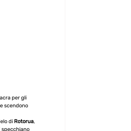
acra per gli 
te scendono 
elo di 
Rotorua
, 
i specchiano 