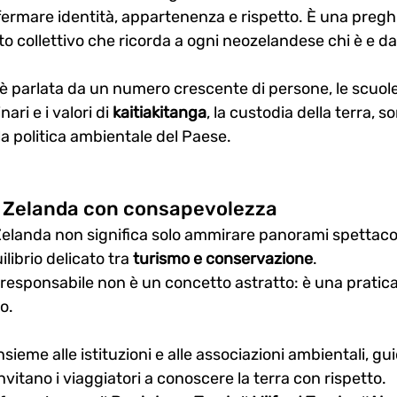
fermare identità, appartenenza e rispetto. È una preghi
o collettivo che ricorda a ogni neozelandese chi è e d
i è parlata da un numero crescente di persone, le scuol
nari e i valori di 
kaitiakitanga
, la custodia della terra, s
la politica ambientale del Paese.
a Zelanda con consapevolezza
elanda non significa solo ammirare panorami spettacol
librio delicato tra 
turismo e conservazione
.
mo responsabile non è un concetto astratto: è una pratic
o.
sieme alle istituzioni e alle associazioni ambientali, gu
nvitano i viaggiatori a conoscere la terra con rispetto.