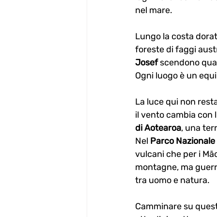
nel mare.
Lungo la costa dorata
foreste di faggi austr
Josef
 scendono quas
Ogni luogo è un equil
La luce qui non rest
il vento cambia con l
di Aotearoa
, una ter
Nel 
Parco Nazionale 
vulcani che per i Māo
montagne, ma guerri
tra uomo e natura.
Camminare su questi 