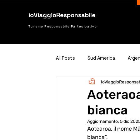
ioViaggioResponsabile
Turismo Responsabile Partecipativo
All Posts
Sud America
Arge
IoViaggioResponsab
Turchia
Cuba
Costa R
Aoteraoa
bianca
Aggiornamento:
5 dic 202
Aotearoa, il nome Māo
bianca”.