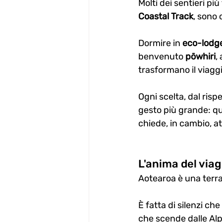
Molti dei sentieri più
Coastal Track
, sono 
Dormire in 
eco-lodg
benvenuto 
pōwhiri
,
trasformano il viaggi
Ogni scelta, dal rispe
gesto più grande: qu
chiede, in cambio, a
L'anima del via
Aotearoa è una terra
È fatta di silenzi che
che scende dalle Alpi