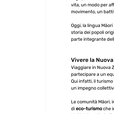
vita, un modo per af
movimento, un battit
Oggi, la lingua Māor
storia dei popoli origi
parte integrante del
Vivere la Nuov
Viaggiare in Nuova Z
partecipare a un equi
Qui infatti, il turis
un impegno collettiv
Le comunità Māori, in
di 
eco-turismo
 che i