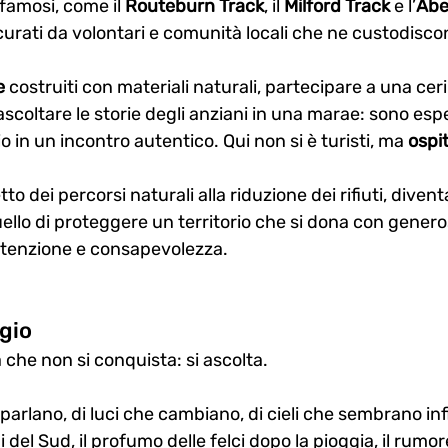
 famosi, come il 
Routeburn Track
, il 
Milford Track
 e l’
Abe
curati da volontari e comunità locali che ne custodiscono
e
 costruiti con materiali naturali, partecipare a una cer
 ascoltare le storie degli anziani in una marae: sono esp
o in un incontro autentico. Qui non si è turisti, ma 
ospit
tto dei percorsi naturali alla riduzione dei rifiuti, divent
ello di proteggere un territorio che si dona con genero
ttenzione e consapevolezza.
ggio
 che non si conquista: si ascolta.
 parlano, di luci che cambiano, di cieli che sembrano infin
 del Sud, il profumo delle felci dopo la pioggia, il rumor