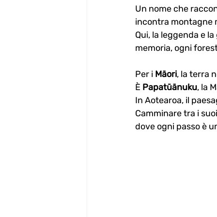
Un nome che racconta
incontra montagne mi
Qui, la leggenda e la
memoria, ogni forest
Per i 
Māori
, la terra
È 
Papatūānuku
, la 
In Aotearoa, il paes
Camminare tra i suoi 
dove ogni passo è un 