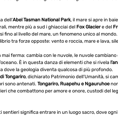
 dell’
Abel Tasman National Park
, il mare si apre in bai
ali, mentre più a sud i ghiacciai del 
Fox Glacier
 e del 
Fr
i fino al livello del mare, un fenomeno unico al mondo.
ibrio tra forze opposte: vento e roccia, mare e lava, si
a mai ferma: cambia con le nuvole, le nuvole cambiano c
’oceano. È in questa danza di elementi che si rivela 
l’a
ra dove la geologia diventa qualcosa di più profondo.
di Tongariro
, dichiarato Patrimonio dell’Umanità, si ca
ri sono antenati. 
Tongariro, Ruapehu e Ngauruhoe
 no
eri che combattono per amore e onore, custodi del le
sentieri significa entrare in un luogo sacro, dove ogni