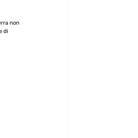
erra non 
 di 