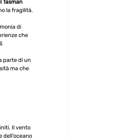
l Tasman 
 la fragilità.
imonia di 
erienze che 
i
.
a parte di un 
sità ma che 
iti. Il vento 
e dell’oceano 