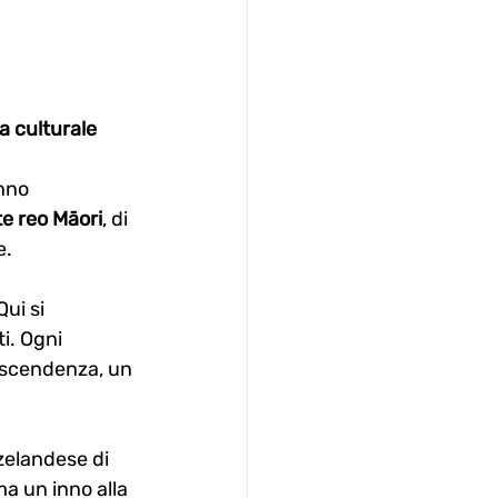
a culturale 
nno 
te reo Māori
, di 
e.
ui si 
i. Ogni 
discendenza, un 
zelandese di 
ma un inno alla 