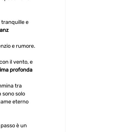
e tranquille e 
anz 
lenzio e rumore.
on il vento, e 
nima profonda 
mmina tra 
n sono solo 
game eterno 
 passo è un 