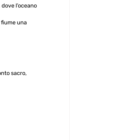
 dove l’oceano 
i fiume una 
onto sacro, 