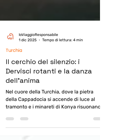
IoViaggioResponsabile
1 dic 2025
Tempo di lettura: 4 min
Turchia
Il cerchio del silenzio: i
Dervisci rotanti e la danza
dell’anima
Nel cuore della Turchia, dove la pietra
della Cappadocia si accende di luce al
tramonto e i minareti di Konya risuonano
di preghiere, esiste una danza che non
appartiene al corpo ma allo spirito. È il