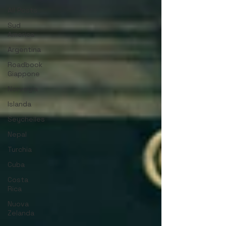
All Posts
Sud
America
Argentina
Roadbook
Giappone
Norvegia
Islanda
Seychelles
Nepal
Turchia
Cuba
Costa
Rica
Nuova
Zelanda