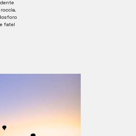
ndente
 roccia.
 Bosforo
e fate!