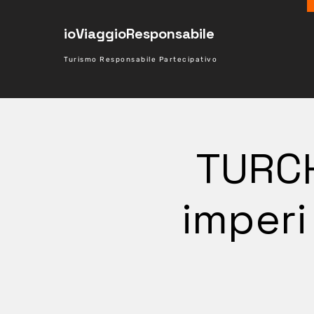
ioViaggioResponsabile
Turismo Responsabile Partecipativo
TURCHI
imperi 