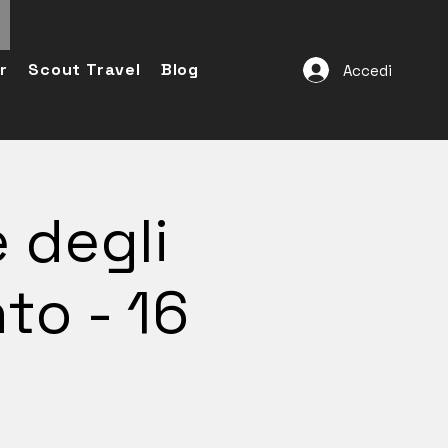
r
Scout Travel
Blog
Accedi
e degli
nto - 16