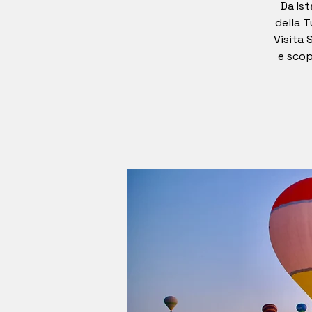
Da Is
della T
Visita 
e scop