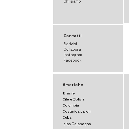
Chi siamo
Contatti
Scrivici
Collabora
Instagram
Facebook
Americhe
Brasile
Cile e Bolivia
Colombia
Costarica parchi
Cuba
Islas Galapagos