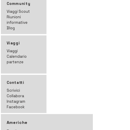
Community
Viaggi Scout
Riunioni
informative
Blog
Viaggi
Viaggi
Calendario
partenze
Contatti
Scrivici
Collabora
Instagram
Facebook
Americhe