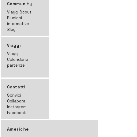
Community
Viaggi Scout
Riunioni
informative
Blog
Viaggi
Viaggi
Calendario
partenze
Contatti
Scrivici
Collabora
Instagram
Facebook
Americhe