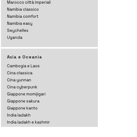
Marocco città imperiali
Namibia classico
Namibia comfort
Namibia easy
Seychelles
Uganda
Asia e Oceania
Cambogia e Laos
Cina classica
Cina yunnan
Cina cyberpunk
Giappone momijigari
Giappone sakura
Giappone kanto
India ladakh
India ladakh e kashmir
India rajasthan
India gujarat